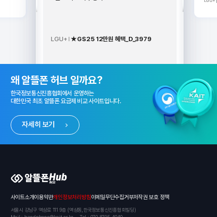
LGU+
터개통]
정도
재부팅후
다.^^
LGU+
★GS25 12만원 혜택_D_3979
알뜰폰 허브 소개 배너
왜 알뜰폰 허브 일까요?
한국정보통신진흥협회에서 운영하는
대한민국 최초 알뜰폰 요금제 비교 사이트입니다.
자세히 보기
알뜰폰 허브
사이트소개
이용약관
개인정보처리방침
이메일무단수집거부
저작권 보호 정책
서울시 강남구 역삼로 111 9층 (역삼동,한국정보통신진흥협회빌딩)