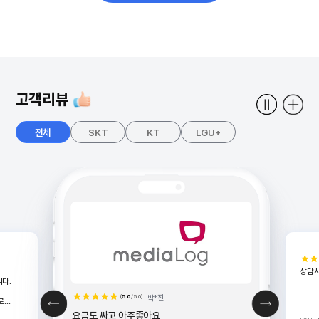
고객리뷰
전체
SKT
KT
LGU+
상담
다.
(
5.0
/5.0)
박*진
로
요금도 싸고 아주좋아요