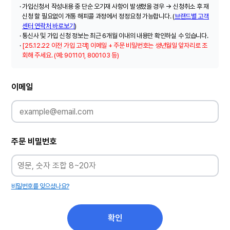
·
가입신청서 작성내용 중 단순 오기재 사항이 발생했을 경우 → 신청취소 후 재
신청 할 필요없이 개통 해피콜 과정에서 정정요청 가능합니다. (
브랜드별 고객
센터 연락처 바로보기
)
·
통신사 및 가입 신청 정보는 최근 6개월 이내의 내용만 확인하실 수 있습니다.
·
[25.12.22 이전 가입 고객] 이메일 + 주문 비밀번호는 생년월일 앞자리로 조
회해 주세요. (예: 901101, 800103 등)
이
이메일
메
일
주
문
비
밀
번
호
입
력
주문 비밀번호
비밀번호를 잊으셨나요?
확인