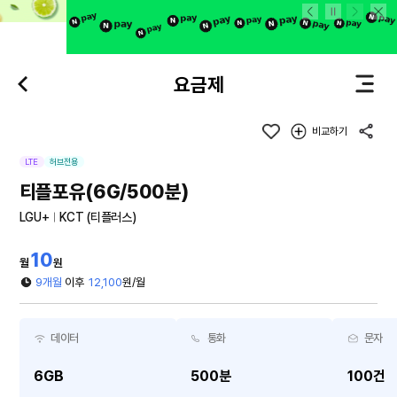
본문 바로가기
요금제
비교하기
LTE
허브전용
티플포유(6G/500분)
LGU+
KCT (티플러스)
10
월
원
9개월
이후
12,100
원/월
데이터
통화
문자
6GB
500분
100건