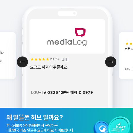
상담
다.
(
5.0
/5.0)
박*진
로
요금도 싸고 아주좋아요
LGU+
터개통]
정도
재부팅후
다.^^
LGU+
★GS25 12만원 혜택_D_3979
알뜰폰 허브 소개 배너
왜 알뜰폰 허브 일까요?
한국정보통신진흥협회에서 운영하는
대한민국 최초 알뜰폰 요금제 비교 사이트입니다.