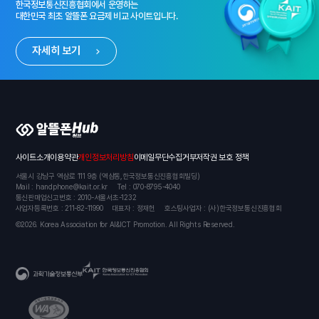
한국정보통신진흥협회에서 운영하는
대한민국 최초 알뜰폰 요금제 비교 사이트입니다.
자세히 보기
알뜰폰 허브
사이트소개
이용약관
개인정보처리방침
이메일무단수집거부
저작권 보호 정책
서울시 강남구 역삼로 111 9층 (역삼동,한국정보통신진흥협회빌딩)
Mail : handphone@kait.or.kr
Tel : 070-8795-4040
통신판매업신고번호 : 2010-서울서초-1232
사업자등록번호 : 211-82-11990
대표자 : 정재헌
호스팅사업자 : (사)한국정보통신진흥협회
Ⓒ2026. Korea Association for AI&ICT Promotion. All Rights Reserved.
KAIT 한국정보통신진흥협회
과학기술정보통신부