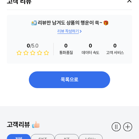
고객 리뷰
리뷰만 남겨도 상품의 행운이 쏙~
리뷰 작성하기
0
/5.0
0
0
0
통화품질
데이터 속도
고객 서비스
목록으로
고객리뷰
전체
SKT
KT
LGU+