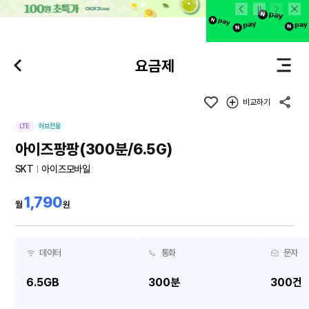
본문 바로가기
요금제
비교하기
LTE
허브전용
아이즈팡팡(300분/6.5G)
SKT
아이즈모바일
1,790
월
원
데이터
통화
문자
6.5GB
300분
300건