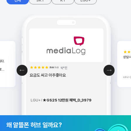
상담
다.
(
5.0
/5.0)
박*진
로
요금도 싸고 아주좋아요
LGU+
터개통]
정도
재부팅후
다.^^
LGU+
★GS25 12만원 혜택_D_3979
알뜰폰 허브 소개 배너
왜 알뜰폰 허브 일까요?