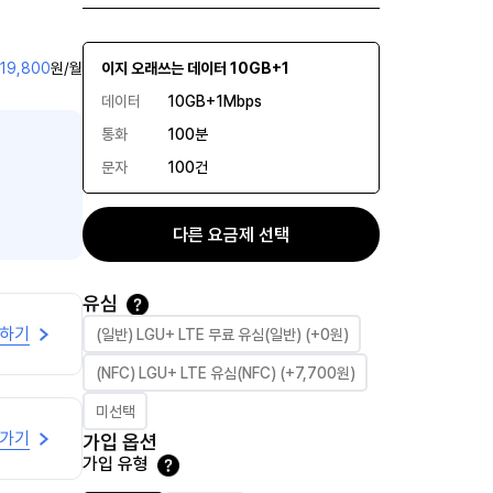
19,800
원/월
이지 오래쓰는 데이터 10GB+1
데이터
10GB+1Mbps
통화
100분
문자
100건
다른 요금제 선택
유심
유심 선택
청하기
(일반) LGU+ LTE 무료 유심(일반) (+0원)
(NFC) LGU+ LTE 유심(NFC) (+7,700원)
미선택
로가기
가입 옵션
가입 유형