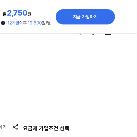
2,750
월
원
지금 가입하기
12개월
이후
19,800
원/월
하기
요금제 가입조건 선택