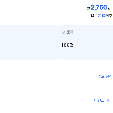
2,750
월
원
12개월
이후
문자
100건
카드 신
이벤트 바