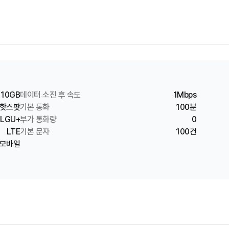
10GB
데이터 소진 후 속도
1Mbps
핫스팟
기본 통화
100분
LGU+
부가 통화량
0
LTE
기본 문자
100건
모바일