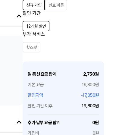
신규 가입
번호 이동
할인 기간
12개월 할인
부가 서비스
핫스팟
항목
금액
월 통신 요금 합계
2,750원
기본 요금
19,800원
할인금액
-17,050원
할인 기간 이후
19,800원
항목
금액
추가 납부 요금 합계
0원
가입비
0원