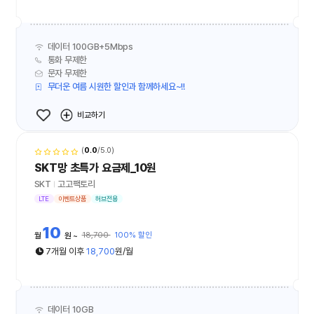
데이터 100GB+5Mbps
통화 무제한
문자 무제한
무더운 여름 시원한 할인과 함께하세요~!!
비교하기
(
0.0
/5.0)
SKT망 초특가 요금제_10원
SKT
고고팩토리
LTE
이벤트상품
허브전용
10
18,700
100% 할인
월
원
7개월 이후
18,700
원/월
데이터 10GB