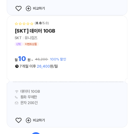
비교하기
(
0.0
/5.0)
[SKT] 데이터 10GB
SKT
유니컴즈
LTE
이벤트상품
10
46,200
100% 할인
월
원
7개월 이후
26,400
원/월
데이터 10GB
통화 무제한
문자 200건
비교하기