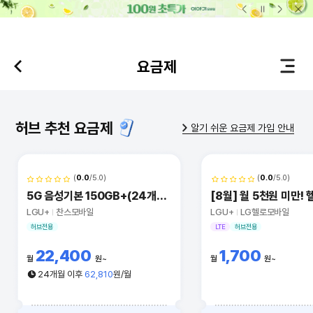
본문 바로가기
요금제
허브 추천 요금제
알기 쉬운 요금제 가입 안내
(
0.0
/5.0)
(
0.0
/5.0)
5G 음성기본 150GB+(24개월)
LGU+
찬스모바일
LGU+
LG헬로모바일
허브전용
LTE
허브전용
22,400
1,700
월
원
월
원
24개월 이후
62,810
원/월