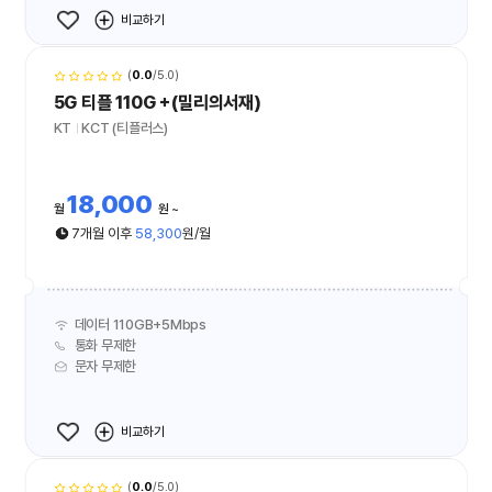
비교하기
(
0.0
/5.0)
5G 티플 110G＋(밀리의서재)
KT
KCT (티플러스)
18,000
월
원
7개월 이후
58,300
원/월
데이터 110GB+5Mbps
통화 무제한
문자 무제한
비교하기
(
0.0
/5.0)