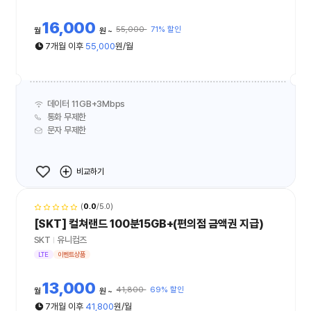
16,000
55,000
71% 할인
월
원
7개월 이후
55,000
원/월
데이터 11GB+3Mbps
통화 무제한
문자 무제한
비교하기
(
0.0
/5.0)
[SKT] 컬쳐랜드 100분15GB+(편의점 금액권 지급)
SKT
유니컴즈
LTE
이벤트상품
13,000
41,800
69% 할인
월
원
7개월 이후
41,800
원/월