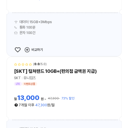
데이터 15GB+3Mbps
통화 100분
문자 100건
비교하기
(
0.0
/5.0)
[SKT] 컬쳐랜드 10GB+(편의점 금액권 지급)
SKT
유니컴즈
LTE
이벤트상품
13,000
47,300
73% 할인
월
원
7개월 이후
47,300
원/월