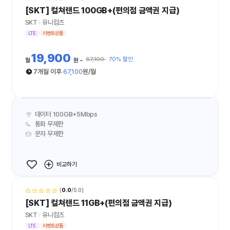
[SKT] 컬쳐랜드 100GB+(편의점 금액권 지급)
SKT
유니컴즈
LTE
이벤트상품
19,900
67,100
70% 할인
월
원
7개월 이후
67,100
원/월
데이터 100GB+5Mbps
통화 무제한
문자 무제한
비교하기
(
0.0
/5.0)
[SKT] 컬쳐랜드 11GB+(편의점 금액권 지급)
SKT
유니컴즈
LTE
이벤트상품