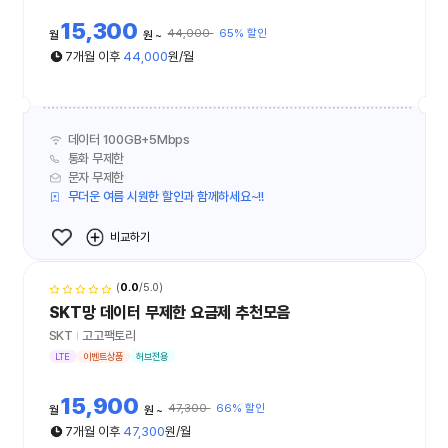
15,300
44,000
65% 할인
월
원
7개월 이후
44,000
원/월
데이터 100GB+5Mbps
통화 무제한
문자 무제한
무더운 여름 시원한 할인과 함께하세요~!!
비교하기
(
0.0
/5.0)
SKT망 데이터 무제한 요금제 추천모음
SKT
고고팩토리
LTE
이벤트상품
허브전용
15,900
47,300
66% 할인
월
원
7개월 이후
47,300
원/월