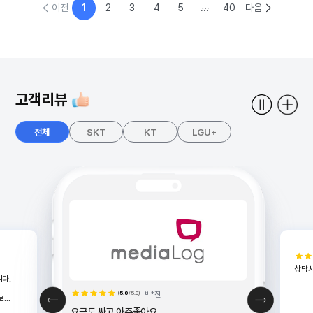
이전
1
2
3
4
5
...
40
다음
고객리뷰
전체
SKT
KT
LGU+
상담
다.
(
5.0
/5.0)
박*진
로
요금도 싸고 아주좋아요