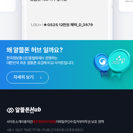
LGU+
터개통]
정도
재부팅후
다.^^
LGU+
★GS25 12만원 혜택_D_3979
알뜰폰 허브 소개 배너
왜 알뜰폰 허브 일까요?
한국정보통신진흥협회에서 운영하는
대한민국 최초 알뜰폰 요금제 비교 사이트입니다.
자세히 보기
알뜰폰 허브
사이트소개
이용약관
개인정보처리방침
이메일무단수집거부
저작권 보호 정책
서울시 강남구 역삼로 111 9층 (역삼동,한국정보통신진흥협회빌딩)