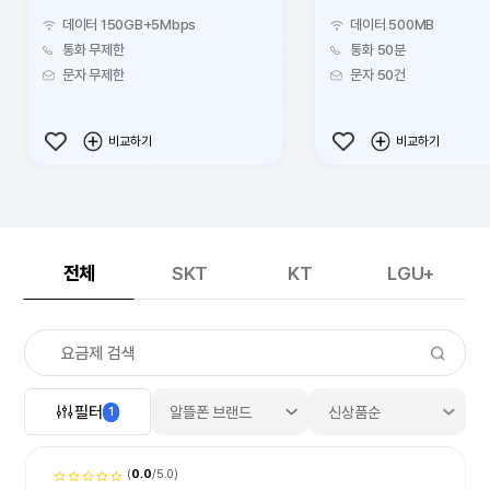
데이터 150GB+5Mbps
데이터 500MB
통화 무제한
통화 50분
문자 무제한
문자 50건
비교하기
비교하기
전체
SKT
KT
LGU+
요
필터
알뜰폰 브랜드
신상품순
1
(
0.0
/5.0)