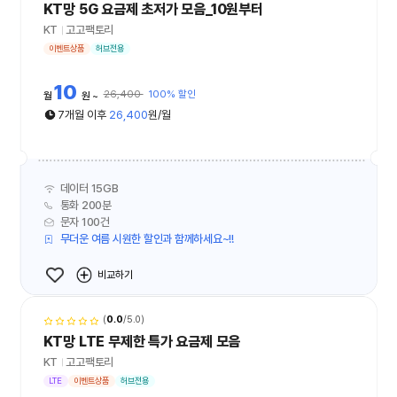
KT망 5G 요금제 초저가 모음_10원부터
KT
고고팩토리
이벤트상품
허브전용
10
26,400
100% 할인
월
원
7개월 이후
26,400
원/월
데이터 15GB
통화 200분
문자 100건
무더운 여름 시원한 할인과 함께하세요~!!
비교하기
(
0.0
/5.0)
KT망 LTE 무제한 특가 요금제 모음
KT
고고팩토리
LTE
이벤트상품
허브전용