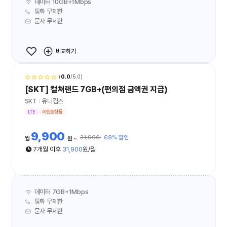
데이터 10GB+1Mbps
통화 무제한
문자 무제한
비교하기
(
0.0
/5.0)
[SKT] 컬쳐랜드 7GB+(편의점 금액권 지급)
SKT
유니컴즈
LTE
이벤트상품
9,900
31,900
69% 할인
월
원
7개월 이후
31,900
원/월
데이터 7GB+1Mbps
통화 무제한
문자 무제한