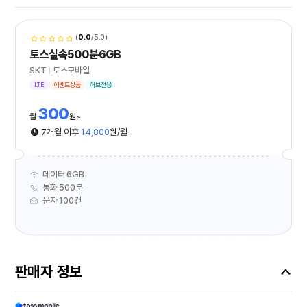
(
0.0
/5.0)
토스실속500분6GB
SKT
토스모바일
LTE
이벤트상품
허브전용
300
월
원
7개월 이후
14,800
원/월
데이터 6GB
통화 500분
문자 100건
판매자 정보