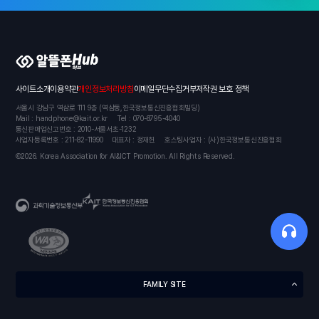
알뜰폰 허브
사이트소개
이용약관
개인정보처리방침
이메일무단수집거부
저작권 보호 정책
서울시 강남구 역삼로 111 9층 (역삼동,한국정보통신진흥협회빌딩)
Mail : handphone@kait.or.kr
Tel : 070-8795-4040
통신판매업신고번호 : 2010-서울서초-1232
사업자등록번호 : 211-82-11990
대표자 : 정재헌
호스팅사업자 : (사)한국정보통신진흥협회
Ⓒ2026. Korea Association for AI&ICT Promotion. All Rights Reserved.
KAIT 한국정보통신진흥협회
과학기술정보통신부
FAMILY SITE