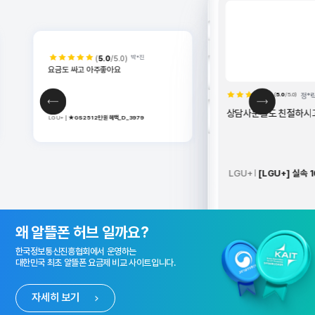
(
5.0
/5.0)
정*락
상담사분들도 친절하시고 감사합니다
LGU+
LGU+
[LGU+] 실속 100분10GB_D_9128
알뜰폰 허브 소개 배너
왜 알뜰폰 허브 일까요?
한국정보통신진흥협회에서 운영하는
대한민국 최초 알뜰폰 요금제 비교 사이트입니다.
자세히 보기