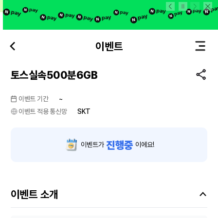
본문 바로가기
이벤트
토스실속500분6GB
이벤트 기간
~
이벤트 적용 통신망
SKT
진행중
이벤트가
이에요!
이벤트 소개