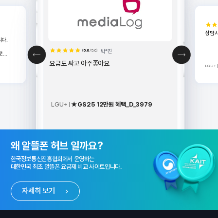
상담
다.
(
5.0
/5.0)
박*진
로
요금도 싸고 아주좋아요
LGU+
터개통]
정도
재부팅후
다.^^
LGU+
★GS25 12만원 혜택_D_3979
알뜰폰 허브 소개 배너
왜 알뜰폰 허브 일까요?
한국정보통신진흥협회에서 운영하는
대한민국 최초 알뜰폰 요금제 비교 사이트입니다.
자세히 보기