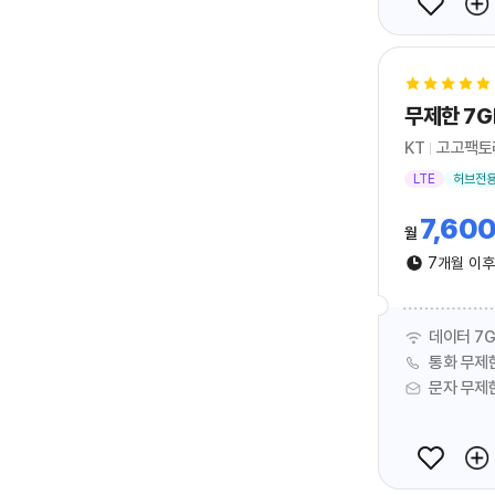
KT
고고팩토
LTE
허브전
7,60
월
7개월 이
데이터 7G
통화 무제
문자 무제