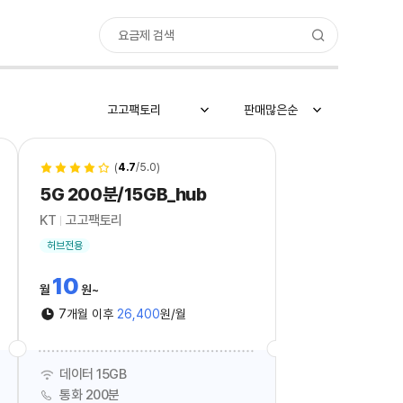
요금제 검색
고고팩토리
판매많은순
(
4.7
/5.0)
5G 200분/15GB_hub
KT
고고팩토리
허브전용
10
월
원
7개월 이후
26,400
원/월
데이터 15GB
통화 200분