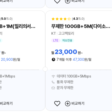
비교하기
비교하기
(
5.0
/5.0)
(
4.3
/5.0)
무제한 7GB+1M(밀리의서재 Free)_hub
무제한 100GB+5M(다이소 5000원)_hub
리
KT
고고팩토리
용
LTE
허브전용
0
23,000
원
월
원
후
20,900
원/월
7개월 이후
47,300
원/월
B+1Mbps
데이터 100GB+5Mbps
한
통화 무제한
한
문자 무제한
비교하기
비교하기