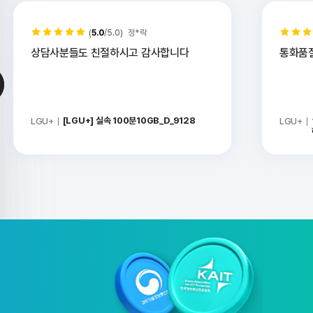
(
5.0
/5.0)
정*락
상담사분들도 친절하시고 감사합니다
[LGU+] 실속 100분10GB_D_9128
LGU+
LGU+