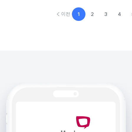
이전
1
2
3
4