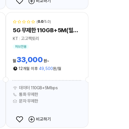
비교하기
(
0.0
/5.0)
5G 무제한 110GB+5M(밀리의서재Free)_hub
KT
고고팩토리
허브전용
33,000
월
원
12개월 이후
49,500
원/월
데이터 110GB+5Mbps
통화 무제한
문자 무제한
비교하기