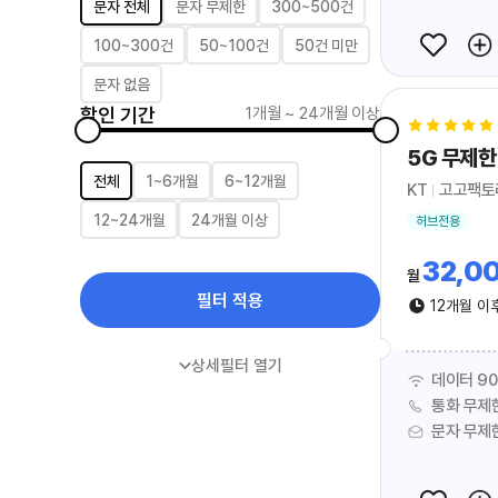
문자 전체
문자 무제한
300~500건
자
위
량
선
선
택
100~300건
50~100건
50건 미만
택
문자 없음
할인 기간
1개월
~
24개월 이상
할
인
5G 무제한
기
할
간
전체
1~6개월
6~12개월
인
범
KT
고고팩토
기
위
간
선
12~24개월
24개월 이상
허브전용
선
택
택
32,0
월
필터 적용
12개월 이
상세필터 열기
데이터 90
통화 무제
문자 무제