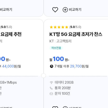
비교하기
비교하기
(
5.0
/5.0)
(
5.0
/5.0)
 요금제 추천
KT망 5G 요금제 초저가 찬스
리
KT
고고팩토리
허브전용
00
100
원
월
원
후
44,000
원/월
7개월 이후
29,700
원/월
GB+1Mbps
데이터 20GB
한
통화 200분
한
문자 100건