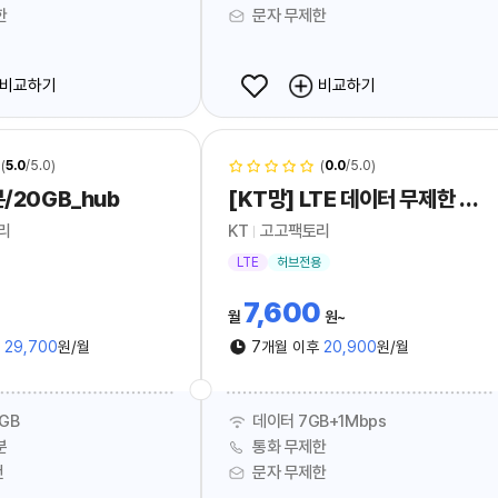
한
문자 무제한
비교하기
비교하기
(
5.0
/5.0)
(
0.0
/5.0)
분/20GB_hub
[KT망] LTE 데이터 무제한 요금제 추천
리
KT
고고팩토리
LTE
허브전용
7,600
월
원
후
29,700
원/월
7개월 이후
20,900
원/월
GB
데이터 7GB+1Mbps
분
통화 무제한
건
문자 무제한