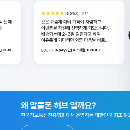
(
5.0
/5.0)
최*선
막 날에
같은 요즘제 대비 가격이 저렴하고
데
이벤트를 하길래 선택하게 되었습니다.
배송되는데 2~3일 걸린다고 하여
여유롭게 기다리던 와중 다음날 바로
배송되었고 영업시간내에 개통이 가능하여
D_8389
[Npay2만] A 스페셜 100GB+
LGU+
금일 개통하였습니다! 홈페이지에서
[고객센터 - 고객센터개통] 를 통해
셀프개통을 하였고 3시간정도
소요되었습니다. 유심 꽂고 한번 재부팅후
바로 개통되었습니다. 만족스럽습니다.^^
알뜰폰 허브 소개 배너
왜 알뜰폰 허브 일까요?
한국정보통신진흥협회에서 운영하는
대한민국 최초 알