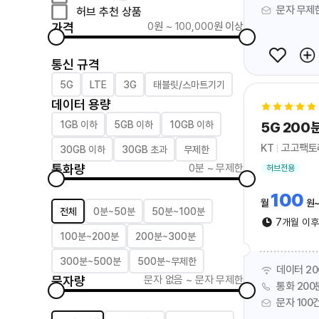
문자 무제
허브 추천 상품
가격
0
원 ~
100,000
원 이상
가격 범위 선택
통신 규격
통신 규격 선택
5G
LTE
3G
태블릿/스마트기기
데이터 용량
데
1GB 이하
5GB 이하
10GB 이하
5G 200
이
터
용
KT
고고팩토
30GB 이하
30GB 초과
무제한
량
선
통화량
0분
~
무제한
택
허브전용
통
화
100
량
월
원
통
범
전체
0분~50분
50분~100분
화
위
량
7개월 이
선
선
택
100분~200분
200분~300분
택
300분~500분
500분~무제한
데이터 20
문자량
문자 없음
~
문자 무제한
통화 200
문
문자 100
자
량
문
범