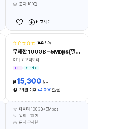
문자 100건
비교하기
(
0.0
/5.0)
무제한 100GB+5Mbps(밀리의서재 Free)_hub
KT
고고팩토리
LTE
허브전용
15,300
월
원
7개월 이후
44,000
원/월
데이터 100GB+5Mbps
통화 무제한
문자 무제한