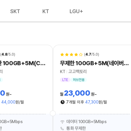
SKT
KT
LGU+
(
4.8
/5.0)
(
4.7
/5.0)
LTE 무제한 100GB+5M(CU20%할인)_hub
무제한 100GB+5M(네이버페이5000P)_hub
리
KT
고고팩토리
용
LTE
허브전용
00
23,000
원
월
원
후
44,000
원/월
7개월 이후
47,300
원/월
0GB+5Mbps
데이터 100GB+5Mbps
한
통화 무제한