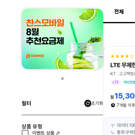
전체
KT
고고팩토
LTE
허브전
15,3
월
필터
초기화
7개월 이
데이터 10
상품 유형
상품 유형 선택
통화 무제
이벤트 상품 🎉