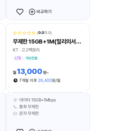
비교하기
(
0.0
/5.0)
무제한 15GB+1M(밀리의서재 Free)_hub
KT
고고팩토리
LTE
허브전용
13,000
월
원
7개월 이후
26,400
원/월
데이터 15GB+1Mbps
통화 무제한
문자 무제한